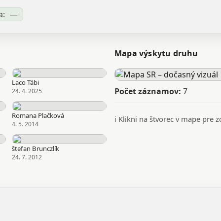
a:
—
Mapa výskytu druhu
Laco Tábi
Počet záznamov:
7
24. 4. 2025
Romana Plačková
ℹ️ Klikni na štvorec v mape pre
4. 5. 2014
štefan Brunczlík
24. 7. 2012