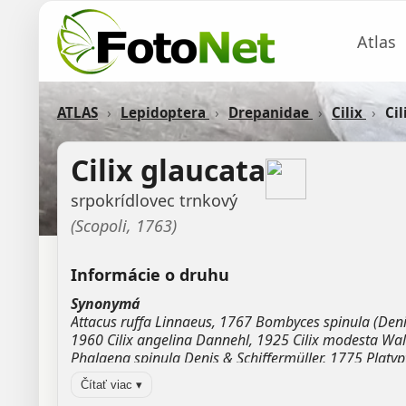
Atlas
ATLAS
›
Lepidoptera
›
Drepanidae
›
Cilix
›
Cil
Cilix glaucata
srpokrídlovec trnkový
(Scopoli, 1763)
Informácie o druhu
Synonymá
Attacus ruffa Linnaeus, 1767 Bombyces spinula (Deni
1960 Cilix angelina Dannehl, 1925 Cilix modesta Walc
Phalaena spinula Denis & Schiffermüller, 1775 Platypt
Zdroj:
GBIF
Čítať viac ▾