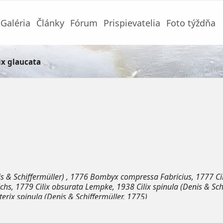
Galéria
Články
Fórum
Prispievatelia
Foto týždňa
ix glaucata
s & Schiffermüller) , 1776 Bombyx compressa Fabricius, 1777 Cil
hs, 1779 Cilix obsurata Lempke, 1938 Cilix spinula (Denis & Sch
erix spinula (Denis & Schiffermüller, 1775)