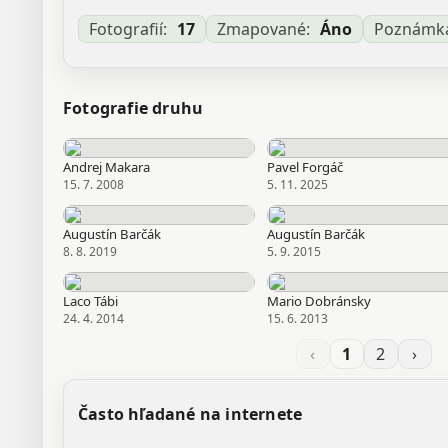
Aktualizované: Laco Tábi, 17.03.2026 19:09
Fotografií:
17
Zmapované:
Áno
Poznámk
Fotografie druhu
Andrej Makara
Pavel Forgáč
15. 7. 2008
5. 11. 2025
Augustín Barčák
Augustín Barčák
8. 8. 2019
5. 9. 2015
Laco Tábi
Mario Dobránsky
24. 4. 2014
15. 6. 2013
‹
1
2
›
Často hľadané na internete