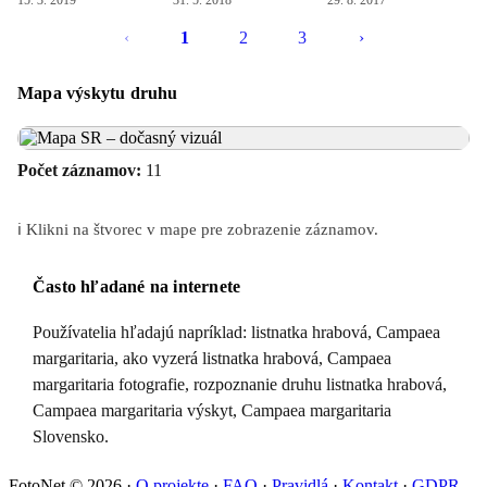
15. 3. 2019
31. 5. 2018
29. 8. 2017
‹
1
2
3
›
Mapa výskytu druhu
Počet záznamov:
11
ℹ️ Klikni na štvorec v mape pre zobrazenie záznamov.
Často hľadané na internete
Používatelia hľadajú napríklad: listnatka hrabová, Campaea
margaritaria, ako vyzerá listnatka hrabová, Campaea
margaritaria fotografie, rozpoznanie druhu listnatka hrabová,
Campaea margaritaria výskyt, Campaea margaritaria
Slovensko.
FotoNet © 2026
·
O projekte
·
FAQ
·
Pravidlá
·
Kontakt
·
GDPR