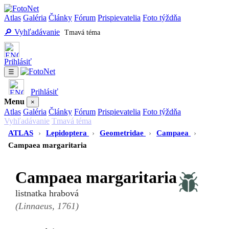
Atlas
Galéria
Články
Fórum
Prispievatelia
Foto týždňa
🔎 Vyhľadávanie
Tmavá téma
Prihlásiť
☰
Prihlásiť
Menu
×
Atlas
Galéria
Články
Fórum
Prispievatelia
Foto týždňa
Vyhľadávanie
Tmavá téma
ATLAS
›
Lepidoptera
›
Geometridae
›
Campaea
›
Campaea margaritaria
Campaea margaritaria
listnatka hrabová
(Linnaeus, 1761)