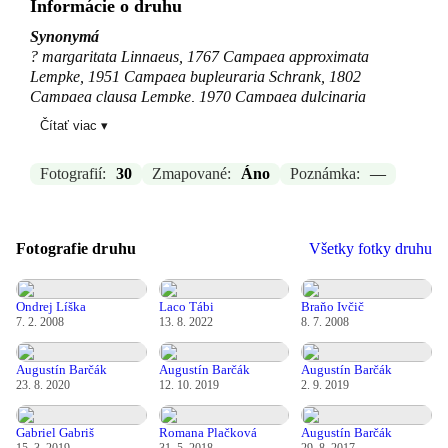
Informácie o druhu
Synonymá
? margaritata Linnaeus, 1767 Campaea approximata
Lempke, 1951 Campaea bupleuraria Schrank, 1802
Campaea clausa Lempke, 1970 Campaea dulcinaria
Dannehl, 1927 Campaea margaritata (Linnaeus, 1767)
Čítať viac ▾
Campaea olivata Burrau, 1950 Campaea rubrociliata
Schawerda, 1932 Campaea triangularis Cockayne, 1948
Fotografií:
30
Zmapované:
Áno
Poznámka:
—
Campaea zawiszae Wize, 1917 Metrocampa margaritaria
(Linnaeus, 1761) Phalaena margaritaria Linnaeus, 1761
Phalaena margaritata (Linnaeus, 1767) Phalaena nayas
Fourcroy, 1785 Phalaena sesquistriataria Knoch, 1781
Fotografie druhu
Všetky fotky druhu
Phalaena vernaria Hufnagel, 1767 Phalaena vitriolata
Cyrillo, 1787
Ondrej Líška
Laco Tábi
Braňo Ivčič
Zdroj:
GBIF
7. 2. 2008
13. 8. 2022
8. 7. 2008
Aktualizované: Laco Tábi, 14.04.2026 14:25
Augustín Barčák
Augustín Barčák
Augustín Barčák
23. 8. 2020
12. 10. 2019
2. 9. 2019
Gabriel Gabriš
Romana Plačková
Augustín Barčák