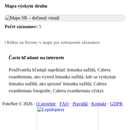
Mapa výskytu druhu
Počet záznamov:
5
ℹ️ Klikni na štvorec v mape pre zobrazenie záznamov.
Často hľadané na internete
Používatelia hľadajú napríklad: listnatka nažltlá, Cabera
exanthemata, ako vyzerá listnatka nažltlá, kde sa vyskytuje
listnatka nažltlá, ako spoznať listnatka nažltlá, Cabera
exanthemata fotografie, Cabera exanthemata výskyt.
FotoNet © 2026
·
O projekte
·
FAQ
·
Pravidlá
·
Kontakt
·
GDPR