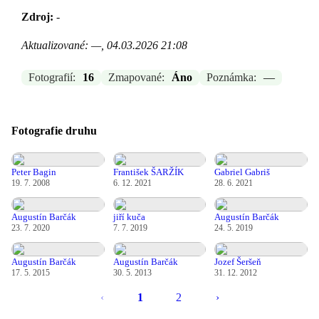
Zdroj:
-
Aktualizované: —, 04.03.2026 21:08
Fotografií:
16
Zmapované:
Áno
Poznámka:
—
Fotografie druhu
Peter Bagin
František ŠARŽÍK
Gabriel Gabriš
19. 7. 2008
6. 12. 2021
28. 6. 2021
Augustín Barčák
jiří kuča
Augustín Barčák
23. 7. 2020
7. 7. 2019
24. 5. 2019
Augustín Barčák
Augustín Barčák
Jozef Šeršeň
17. 5. 2015
30. 5. 2013
31. 12. 2012
‹
1
2
›