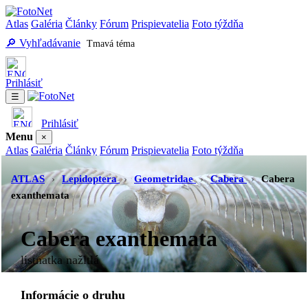
Atlas
Galéria
Články
Fórum
Prispievatelia
Foto týždňa
🔎 Vyhľadávanie
Tmavá téma
Prihlásiť
☰
Prihlásiť
Menu
×
Atlas
Galéria
Články
Fórum
Prispievatelia
Foto týždňa
Vyhľadávanie
Tmavá téma
ATLAS
›
Lepidoptera
›
Geometridae
›
Cabera
›
Cabera
exanthemata
Cabera exanthemata
listnatka nažltlá
Informácie o druhu