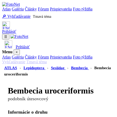
Atlas
Galéria
Články
Fórum
Prispievatelia
Foto týždňa
🔎 Vyhľadávanie
Tmavá téma
Prihlásiť
☰
Prihlásiť
Menu
×
Atlas
Galéria
Články
Fórum
Prispievatelia
Foto týždňa
Vyhľadávanie
Tmavá téma
ATLAS
›
Lepidoptera
›
Sesiidae
›
Bembecia
›
Bembecia
uroceriformis
Bembecia uroceriformis
podobník útesovcový
Informácie o druhu