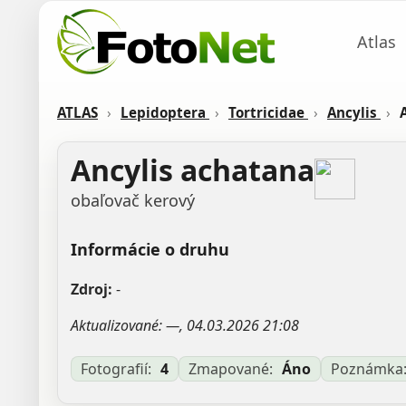
Atlas
ATLAS
›
Lepidoptera
›
Tortricidae
›
Ancylis
›
Ancylis achatana
obaľovač kerový
Informácie o druhu
Zdroj:
-
Aktualizované: —, 04.03.2026 21:08
Fotografií:
4
Zmapované:
Áno
Poznámka