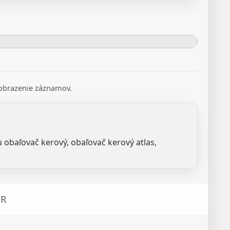
 zobrazenie záznamov.
u obaľovač kerový, obaľovač kerový atlas,
R