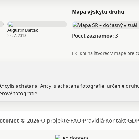
Mapa výskytu druhu
Augustín Barčák
Počet záznamov:
3
24. 7. 2018
ℹ️ Klikni na štvorec v mape pre
Ancylis achatana, Ancylis achatana fotografie, určenie druh
erový fotografie.
otoNet © 2026
·
O projekte
·
FAQ
·
Pravidlá
·
Kontakt
·
GDP