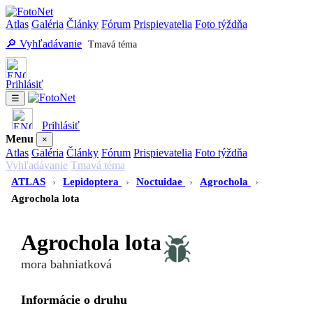
Atlas
Galéria
Články
Fórum
Prispievatelia
Foto týždňa
🔎 Vyhľadávanie
Tmavá téma
Prihlásiť
☰
Prihlásiť
Menu
×
Atlas
Galéria
Články
Fórum
Prispievatelia
Foto týždňa
Vyhľadávanie
Tmavá téma
ATLAS
›
Lepidoptera
›
Noctuidae
›
Agrochola
›
Agrochola lota
Agrochola lota
mora bahniatková
Informácie o druhu