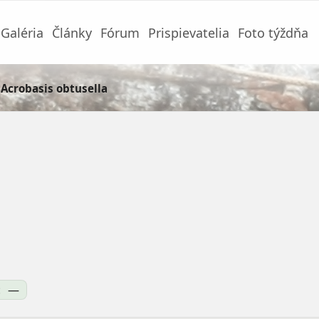
Galéria
Články
Fórum
Prispievatelia
Foto týždňa
Acrobasis obtusella
:
—