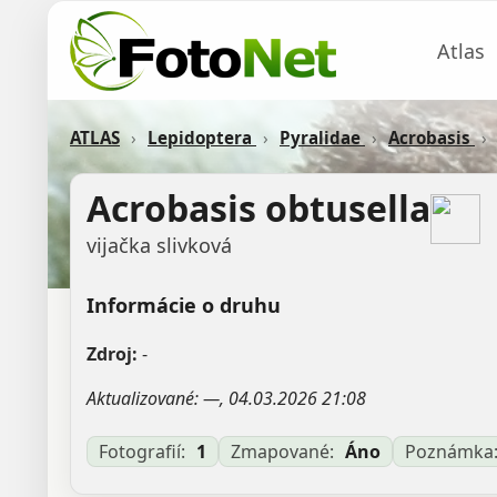
Atlas
ATLAS
›
Lepidoptera
›
Pyralidae
›
Acrobasis
›
Acrobasis obtusella
vijačka slivková
Informácie o druhu
Zdroj:
-
Aktualizované: —, 04.03.2026 21:08
Fotografií:
1
Zmapované:
Áno
Poznámka