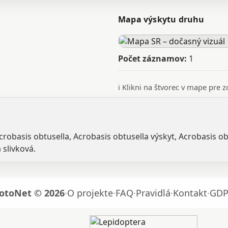
Mapa výskytu druhu
Počet záznamov:
1
ℹ️ Klikni na štvorec v mape pre
Acrobasis obtusella, Acrobasis obtusella výskyt, Acrobasis o
 slivková.
otoNet © 2026
·
O projekte
·
FAQ
·
Pravidlá
·
Kontakt
·
GDP