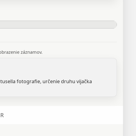
 zobrazenie záznamov.
btusella fotografie, určenie druhu vijačka
R