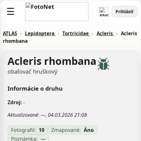
☰
Prihlásiť
ATLAS
›
Lepidoptera
›
Tortricidae
›
Acleris
›
Acleris
rhombana
Acleris rhombana
obaľovač hruškový
Informácie o druhu
Zdroj:
-
Aktualizované: —, 04.03.2026 21:08
Fotografií:
10
Zmapované:
Áno
Poznámka:
—