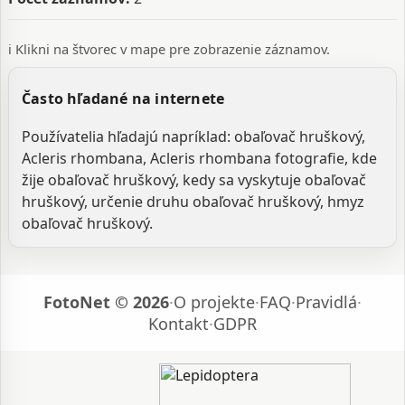
ℹ️ Klikni na štvorec v mape pre zobrazenie záznamov.
Často hľadané na internete
Používatelia hľadajú napríklad: obaľovač hruškový,
Acleris rhombana, Acleris rhombana fotografie, kde
žije obaľovač hruškový, kedy sa vyskytuje obaľovač
hruškový, určenie druhu obaľovač hruškový, hmyz
obaľovač hruškový.
FotoNet © 2026
·
O projekte
·
FAQ
·
Pravidlá
·
Kontakt
·
GDPR