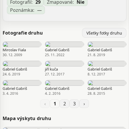
kulczynskii Strand, 1900 Oligolophus montanus Banks,
Fotografií:
29
Zmapované:
Nie
1893 Oligolophus morio Simon, 1879 Oligolophus
Poznámka:
—
palliatus Simon, 1879 Oligolophus vagans Strand, 1900
Opilio acanthopus Rossi, 1847 Opilio affinis Koch, 1839
Opilio albescens Koch, 1839 Opilio alpinus Herbst, 1799
Opilio canescens Koch, 1839 Opilio cinerascens Koch,
Fotografie druhu
Všetky fotky druhu
1839 Opilio cryptarum Koch, 1836 Opilio fasciatus Koch,
1835 Opilio grossipes Herbst, 1799 Opilio petrensis
Koch, 1861 Opilio rhododendri Koch, 1869 Opilio
Miroslav Fiala
Gabriel Gabriš
Gabriel Gabriš
scabripes Walker, 1860 Opilio serripes Koch, 1839 Opilio
30. 12. 2009
25. 11. 2022
21. 8. 2019
similis Koch, 1839 Phalangium alpinum (Herbst, 1799)
Phalangium grossipes (Herbst, 1799) Phalangium morio
Gabriel Gabriš
jiří kuča
Gabriel Gabriš
Fabricius, 1779 Phalangium palliatum Latreille, 1798
24. 6. 2019
27. 12. 2017
8. 12. 2017
Phalangium urnigerum Hammer, 1804
Zdroj:
GBIF
Gabriel Gabriš
Gabriel Gabriš
Gabriel Gabriš
3. 4. 2016
4. 2. 2016
28. 8. 2015
Aktualizované: Braňo Ivčič, 22.04.2026 12:57
‹
1
2
3
›
Mapa výskytu druhu