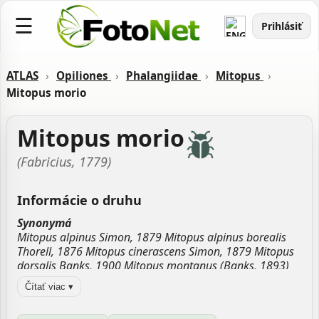
☰
Prihlásiť
ATLAS
›
Opiliones
›
Phalangiidae
›
Mitopus
›
Mitopus morio
Mitopus morio
(Fabricius, 1779)
Informácie o druhu
Synonymá
Mitopus alpinus Simon, 1879 Mitopus alpinus borealis
Thorell, 1876 Mitopus cinerascens Simon, 1879 Mitopus
dorsalis Banks, 1900 Mitopus montanus (Banks, 1893)
Mitopus morio alpinus (Herbst, 1799) Mitopus scaber
Čítať viac ▾
Roewer, 1912 Oligolophus alpinus Simon, 1879
Oligolophus cinerascens Simon, 1879 Oligolophus