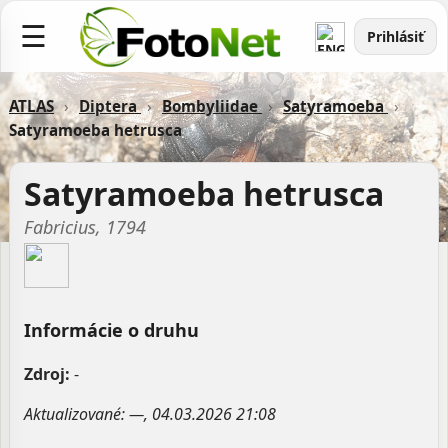
☰
Prihlásiť
ATLAS
›
Diptera
›
Bombyliidae
›
Satyramoeba
›
Satyramoeba hetrusca
Satyramoeba hetrusca
Fabricius, 1794
Informácie o druhu
Zdroj:
-
Aktualizované: —, 04.03.2026 21:08