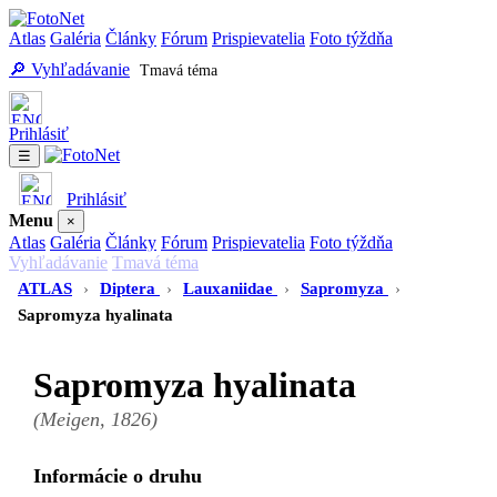
Atlas
Galéria
Články
Fórum
Prispievatelia
Foto týždňa
🔎 Vyhľadávanie
Tmavá téma
Prihlásiť
☰
Prihlásiť
Menu
×
Atlas
Galéria
Články
Fórum
Prispievatelia
Foto týždňa
Vyhľadávanie
Tmavá téma
ATLAS
›
Diptera
›
Lauxaniidae
›
Sapromyza
›
Sapromyza hyalinata
Sapromyza hyalinata
(Meigen, 1826)
Informácie o druhu