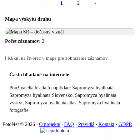
‹
1
2
›
Mapa výskytu druhu
Počet záznamov:
2
ℹ️ Klikni na štvorec v mape pre zobrazenie záznamov.
Často hľadané na internete
Používatelia hľadajú napríklad: Sapromyza hyalinata,
Sapromyza hyalinata Slovensko, Sapromyza hyalinata
výskyt, Sapromyza hyalinata atlas, Sapromyza hyalinata
fotografie.
FotoNet © 2026
·
O projekte
·
FAQ
·
Pravidlá
·
Kontakt
·
GDPR