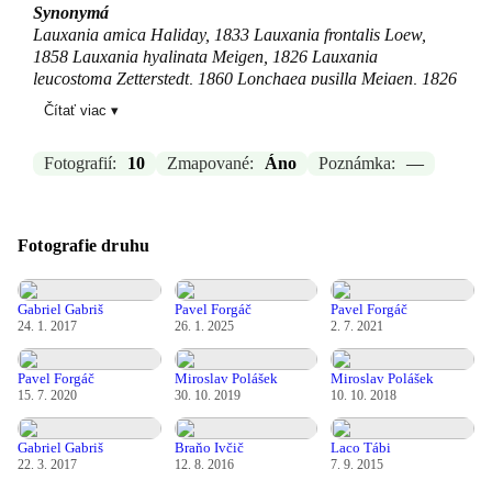
Synonymá
Lauxania amica Haliday, 1833 Lauxania frontalis Loew,
1858 Lauxania hyalinata Meigen, 1826 Lauxania
leucostoma Zetterstedt, 1860 Lonchaea pusilla Meigen, 1826
Sapromyza amica (Haliday, 1833) Sapromyza pusilla
Čítať viac ▾
(Meigen, 1826) Schumannimyia hyalinata (Meigen, 1826)
Zdroj:
GBIF
Fotografií:
10
Zmapované:
Áno
Poznámka:
—
Aktualizované: Laco Tábi, 19.03.2026 20:05
Fotografie druhu
Gabriel Gabriš
Pavel Forgáč
Pavel Forgáč
24. 1. 2017
26. 1. 2025
2. 7. 2021
Pavel Forgáč
Miroslav Polášek
Miroslav Polášek
15. 7. 2020
30. 10. 2019
10. 10. 2018
Gabriel Gabriš
Braňo Ivčič
Laco Tábi
22. 3. 2017
12. 8. 2016
7. 9. 2015