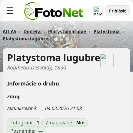
☰
Prihlásiť
ATLAS
›
Diptera
›
Platystomatidae
›
Platystoma
›
Platystoma lugubre
Platystoma lugubre
Robineau-Desvoidy, 1830
Informácie o druhu
Zdroj:
-
Aktualizované: —, 04.03.2026 21:08
Fotografií:
1
Zmapované:
Nie
Poznámka:
—