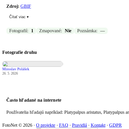
Zdroj:
GBIF
Čítať viac ▾
Aktualizované: Laco Tábi, 26.05.2026 19:19
Fotografií:
1
Zmapované:
Nie
Poznámka:
—
Fotografie druhu
Miroslav Polášek
26. 5. 2026
Často hľadané na internete
Používatelia hľadajú napríklad: Platypalpus aristatus, Platypalpus ari
FotoNet © 2026
·
O projekte
·
FAQ
·
Pravidlá
·
Kontakt
·
GDPR