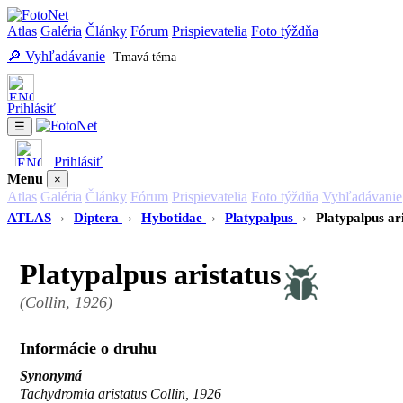
Atlas
Galéria
Články
Fórum
Prispievatelia
Foto týždňa
🔎 Vyhľadávanie
Tmavá téma
Prihlásiť
☰
Prihlásiť
Menu
×
Atlas
Galéria
Články
Fórum
Prispievatelia
Foto týždňa
Vyhľadávanie
ATLAS
›
Diptera
›
Hybotidae
›
Platypalpus
›
Platypalpus ar
Platypalpus aristatus
(Collin, 1926)
Informácie o druhu
Synonymá
Tachydromia aristatus Collin, 1926