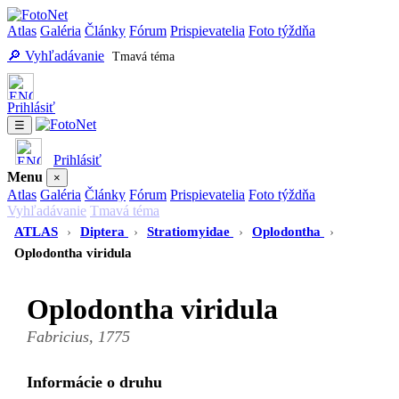
Atlas
Galéria
Články
Fórum
Prispievatelia
Foto týždňa
🔎 Vyhľadávanie
Tmavá téma
Prihlásiť
☰
Prihlásiť
Menu
×
Atlas
Galéria
Články
Fórum
Prispievatelia
Foto týždňa
Vyhľadávanie
Tmavá téma
ATLAS
›
Diptera
›
Stratiomyidae
›
Oplodontha
›
Oplodontha viridula
Oplodontha viridula
Fabricius, 1775
Informácie o druhu