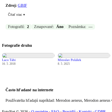
Zdroj:
GBIF
Čítať viac ▾
Aktualizované: Laco Tábi, 18.03.2026 19:18
Fotografií:
2
Zmapované:
Áno
Poznámka:
—
Fotografie druhu
Laco Tábi
Miroslav Polášek
16. 5. 2018
8. 5. 2025
Často hľadané na internete
Používatelia hľadajú napríklad: Merodon aeneus, Merodon aeneus 
FotoNet © 2026
·
O projekte
·
FAQ
·
Pravidlá
·
Kontakt
·
GDPR