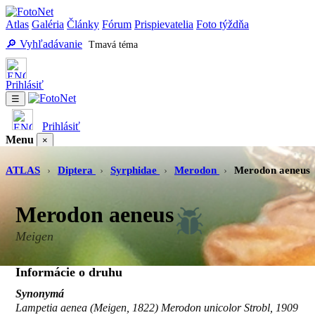
Atlas
Galéria
Články
Fórum
Prispievatelia
Foto týždňa
🔎 Vyhľadávanie
Tmavá téma
Prihlásiť
☰
Prihlásiť
Menu
×
Atlas
Galéria
Články
Fórum
Prispievatelia
Foto týždňa
Vyhľadávanie
ATLAS
›
Diptera
›
Syrphidae
›
Merodon
›
Merodon aeneus
Merodon aeneus
Meigen
Informácie o druhu
Synonymá
Lampetia aenea (Meigen, 1822) Merodon unicolor Strobl, 1909