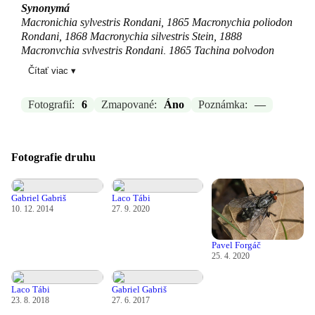
Synonymá
Macronichia sylvestris Rondani, 1865 Macronychia poliodon
Rondani, 1868 Macronychia silvestris Stein, 1888
Macronychia sylvestris Rondani, 1865 Tachina polyodon
Meigen, 1824 Theone trifaria Robineau-Desvoidy, 1863
Čítať viac ▾
Theone villana Robineau-Desvoidy, 1863
Zdroj:
GBIF
Fotografií:
6
Zmapované:
Áno
Poznámka:
—
Aktualizované: Laco Tábi, 19.03.2026 19:12
Fotografie druhu
Gabriel Gabriš
Laco Tábi
10. 12. 2014
27. 9. 2020
Pavel Forgáč
25. 4. 2020
Laco Tábi
Gabriel Gabriš
23. 8. 2018
27. 6. 2017