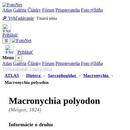
Atlas
Galéria
Články
Fórum
Prispievatelia
Foto týždňa
🔎 Vyhľadávanie
Tmavá téma
Prihlásiť
☰
Prihlásiť
Menu
×
Atlas
Galéria
Články
Fórum
Prispievatelia
Foto týždňa
Vyhľadávanie
Tmavá téma
ATLAS
›
Diptera
›
Sarcophagidae
›
Macronychia
›
Macronychia polyodon
Macronychia polyodon
(Meigen, 1824)
Informácie o druhu