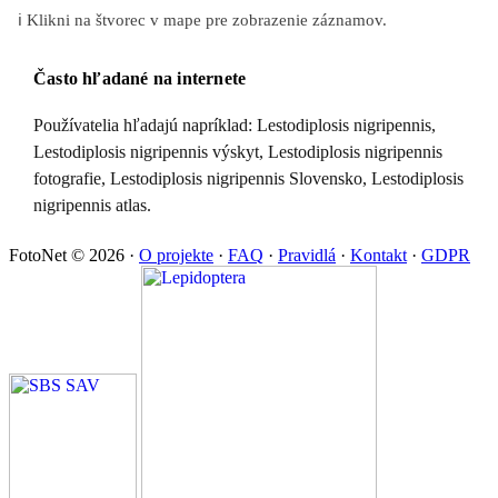
ℹ️ Klikni na štvorec v mape pre zobrazenie záznamov.
Často hľadané na internete
Používatelia hľadajú napríklad: Lestodiplosis nigripennis,
Lestodiplosis nigripennis výskyt, Lestodiplosis nigripennis
fotografie, Lestodiplosis nigripennis Slovensko, Lestodiplosis
nigripennis atlas.
FotoNet © 2026
·
O projekte
·
FAQ
·
Pravidlá
·
Kontakt
·
GDPR