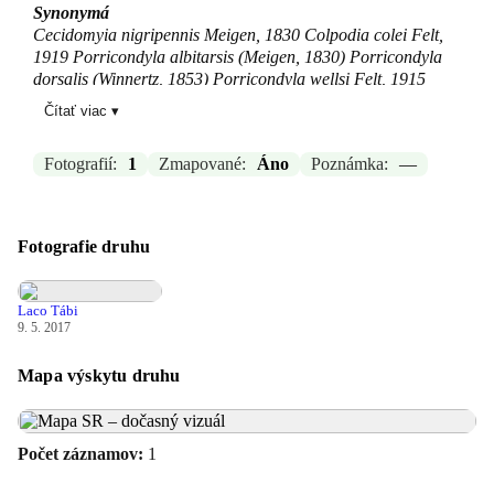
Synonymá
Cecidomyia nigripennis Meigen, 1830 Colpodia colei Felt,
1919 Porricondyla albitarsis (Meigen, 1830) Porricondyla
dorsalis (Winnertz, 1853) Porricondyla wellsi Felt, 1915
Čítať viac ▾
Zdroj:
GBIF
Aktualizované: Laco Tábi, 19.03.2026 18:29
Fotografií:
1
Zmapované:
Áno
Poznámka:
—
Fotografie druhu
Laco Tábi
9. 5. 2017
Mapa výskytu druhu
Počet záznamov:
1