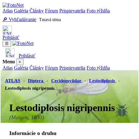
Atlas
Galéria
Články
Fórum
Prispievatelia
Foto týždňa
🔎 Vyhľadávanie
Tmavá téma
Prihlásiť
☰
Prihlásiť
Menu
×
Atlas
Galéria
Články
Fórum
Prispievatelia
Foto týždňa
Vyhľadávanie
Tmavá téma
ATLAS
›
Diptera
›
Cecidomyiidae
›
Lestodiplosis
›
Lestodiplosis nigripennis
Lestodiplosis nigripennis
(Meigen, 1830)
Informácie o druhu