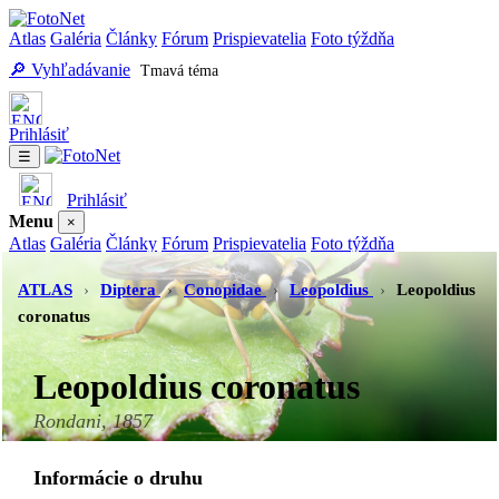
Atlas
Galéria
Články
Fórum
Prispievatelia
Foto týždňa
🔎 Vyhľadávanie
Tmavá téma
Prihlásiť
☰
Prihlásiť
Menu
×
Atlas
Galéria
Články
Fórum
Prispievatelia
Foto týždňa
Vyhľadávanie
Tmavá téma
ATLAS
›
Diptera
›
Conopidae
›
Leopoldius
›
Leopoldius
coronatus
Leopoldius coronatus
Rondani, 1857
Informácie o druhu