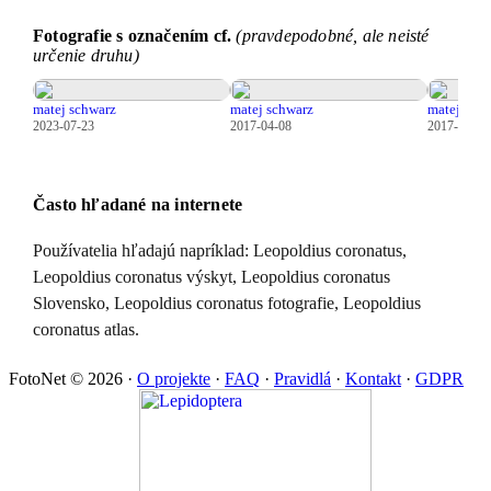
Fotografie s označením cf.
(pravdepodobné, ale neisté
určenie druhu)
matej schwarz
matej schwarz
matej sch
2023-07-23
2017-04-08
2017-04-08
Často hľadané na internete
Používatelia hľadajú napríklad: Leopoldius coronatus,
Leopoldius coronatus výskyt, Leopoldius coronatus
Slovensko, Leopoldius coronatus fotografie, Leopoldius
coronatus atlas.
FotoNet © 2026
·
O projekte
·
FAQ
·
Pravidlá
·
Kontakt
·
GDPR