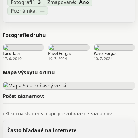
Porphyrops cretifer Haliday, 1856 Sybistroma cretifer
Fotografií:
3
Zmapované:
Áno
Loew, 1857
Poznámka:
—
Zdroj:
GBIF
Aktualizované: Laco Tábi, 20.03.2026 14:01
Fotografie druhu
Laco Tábi
Pavel Forgáč
Pavel Forgáč
17. 6. 2019
10. 7. 2024
10. 7. 2024
Mapa výskytu druhu
Počet záznamov:
1
ℹ️ Klikni na štvorec v mape pre zobrazenie záznamov.
Často hľadané na internete