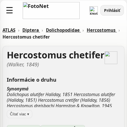
☰
Prihlásiť
ATLAS
›
Diptera
›
Dolichopodidae
›
Hercostomus
›
Hercostomus chetifer
Hercostomus chetifer
(Walker, 1849)
Informácie o druhu
Synonymá
Dolichopus alutifer Haliday, 1851 Hercostomus alutifer
(Haliday, 1851) Hercostomus cretifer (Haliday, 1856)
Hercostomus dreisbachi Harmston & Knowlton, 1945
Parachius ornatus Van Duzee, 1921 Paraclius dreisbachi
Čítať viac ▾
Harmston & Knowlton, 1945 Paraclius ornatus Van
Duzee, 1921 Porphyrops chetifer Walker, 1849