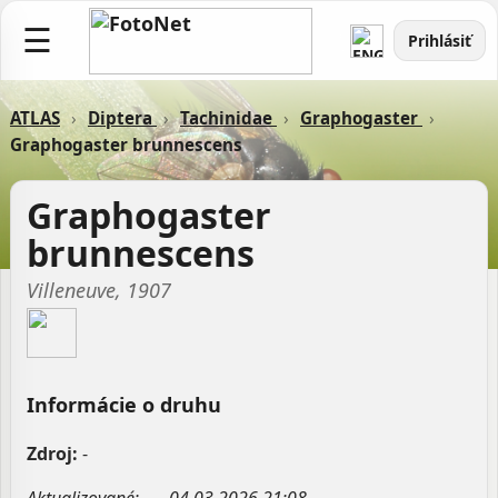
☰
Prihlásiť
ATLAS
›
Diptera
›
Tachinidae
›
Graphogaster
›
Graphogaster brunnescens
Graphogaster
brunnescens
Villeneuve, 1907
Informácie o druhu
Zdroj:
-