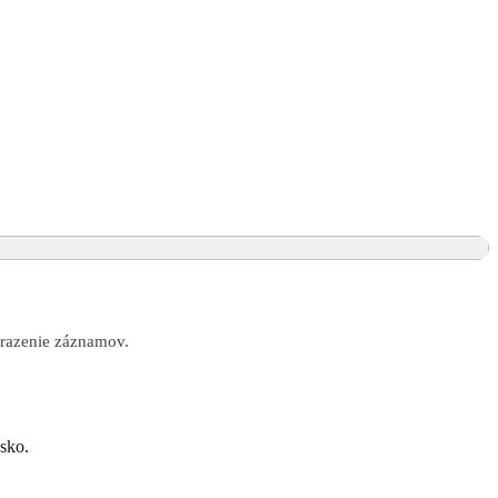
obrazenie záznamov.
nsko.