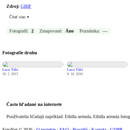
Zdroj:
GBIF
Čítať viac ▾
Aktualizované: Laco Tábi, 20.03.2026 14:53
Fotografií:
2
Zmapované:
Áno
Poznámka:
—
Fotografie druhu
Laco Tábi
Laco Tábi
18. 5. 2015
9. 10. 2016
Často hľadané na internete
Používatelia hľadajú napríklad: Ethilla aemula, Ethilla aemula fotog
FotoNet © 2026
·
O projekte
·
FAQ
·
Pravidlá
·
Kontakt
·
GDPR