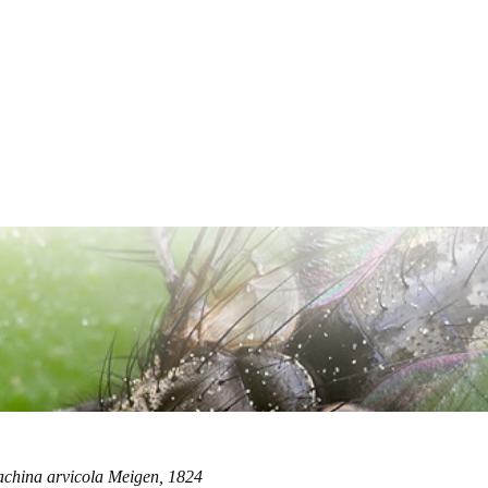
Tmavá téma
achina arvicola Meigen, 1824