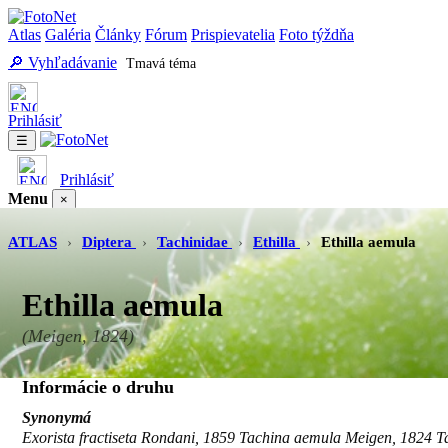
Atlas
Galéria
Články
Fórum
Prispievatelia
Foto týždňa
🔎 Vyhľadávanie
Tmavá téma
Prihlásiť
☰
Prihlásiť
Menu
×
Atlas
Galéria
Články
Fórum
Prispievatelia
Foto týždňa
Vyhľadávanie
ATLAS
›
Diptera
›
Tachinidae
›
Ethilla
›
Ethilla aemula
Ethilla aemula
(Meigen, 1824)
Informácie o druhu
Synonymá
Exorista fractiseta Rondani, 1859 Tachina aemula Meigen, 1824 T