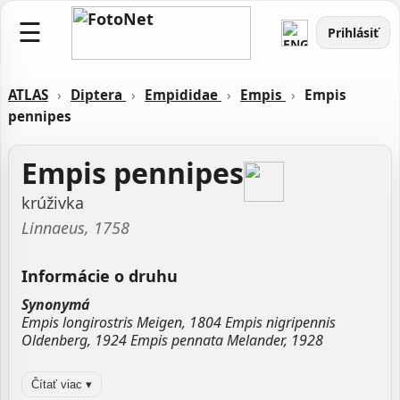
☰
Prihlásiť
ATLAS
›
Diptera
›
Empididae
›
Empis
›
Empis
pennipes
Empis pennipes
krúživka
Linnaeus, 1758
Informácie o druhu
Synonymá
Empis longirostris Meigen, 1804 Empis nigripennis
Oldenberg, 1924 Empis pennata Melander, 1928
Zdroj:
GBIF
Čítať viac ▾