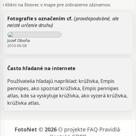
ℹ️ Klikni na štvorec v mape pre zobrazenie záznamov.
Fotografie s označením cf.
(pravdepodobné, ale
neisté určenie druhu)
Jozef Oboňa
2010-06-08
Často hľadané na internete
Používatelia hľadajú napríklad: krúživka, Empis
pennipes, ako spoznať krúživka, Empis pennipes
atlas, kde sa vyskytuje krúživka, ako vyzerá krúživka,
krúživka atlas.
FotoNet © 2026
·
O projekte
·
FAQ
·
Pravidlá
·