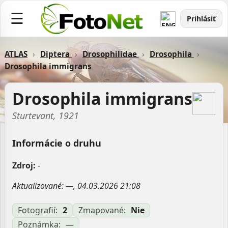
☰
Prihlásiť
ATLAS
›
Diptera
›
Drosophilidae
›
Drosophila
›
Drosophila immigrans
Drosophila immigrans
Sturtevant, 1921
Informácie o druhu
Zdroj:
-
Aktualizované: —, 04.03.2026 21:08
Fotografií:
2
Zmapované:
Nie
Poznámka:
—