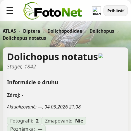
☰
Prihlásiť
ATLAS
›
Diptera
›
Dolichopodidae
›
Dolichopus
›
Dolichopus notatus
Dolichopus notatus
Stager, 1842
Informácie o druhu
Zdroj:
-
Aktualizované: —, 04.03.2026 21:08
Fotografií:
2
Zmapované:
Nie
Poznámka:
—