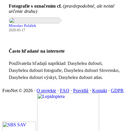
Fotografie s označením cf.
(pravdepodobné, ale neisté
určenie druhu)
Miroslav Polášek
2020-05-17
Často hľadané na internete
Používatelia hľadajú napríklad: Dasyhelea dufouri,
Dasyhelea dufouri fotografie, Dasyhelea dufouri Slovensko,
Dasyhelea dufouri výskyt, Dasyhelea dufouri atlas.
FotoNet © 2026
·
O projekte
·
FAQ
·
Pravidlá
·
Kontakt
·
GDPR