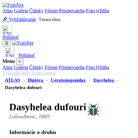
Atlas
Galéria
Články
Fórum
Prispievatelia
Foto týždňa
🔎 Vyhľadávanie
Tmavá téma
Prihlásiť
☰
Prihlásiť
Menu
×
Atlas
Galéria
Články
Fórum
Prispievatelia
Foto týždňa
Vyhľadávanie
Tmavá téma
ATLAS
›
Diptera
›
Ceratopogonidae
›
Dasyhelea
›
Dasyhelea dufouri
Dasyhelea dufouri
Laboulbene, 1869
Informácie o druhu