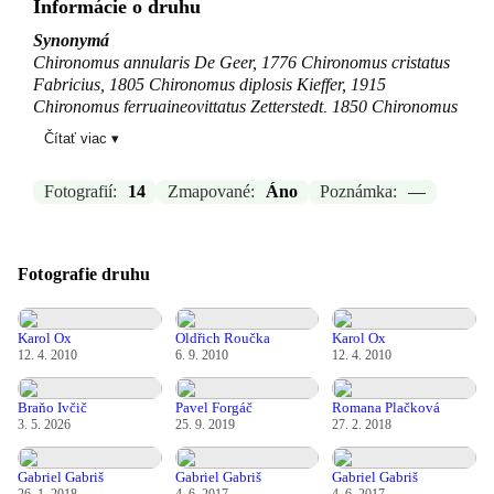
Informácie o druhu
Synonymá
Chironomus annularis De Geer, 1776 Chironomus cristatus
Fabricius, 1805 Chironomus diplosis Kieffer, 1915
Chironomus ferrugineovittatus Zetterstedt, 1850 Chironomus
fluminalis Kieffer, 1915 Chironomus grandis Meigen, 1818
Čítať viac ▾
Chironomus hebescens Walker, 1856 Chironomus imperator
Walley, 1926 Tendipes plumosus (Linnaeus, 1958) Tipula
Fotografií:
14
Zmapované:
Áno
Poznámka:
—
annularis De Geer, 1776 Tipula plumosa Linnaeus, 1758
Zdroj:
GBIF
Fotografie druhu
Aktualizované: Braňo Ivčič, 03.05.2026 10:57
Karol Ox
Oldřich Roučka
Karol Ox
12. 4. 2010
6. 9. 2010
12. 4. 2010
Braňo Ivčič
Pavel Forgáč
Romana Plačková
3. 5. 2026
25. 9. 2019
27. 2. 2018
Gabriel Gabriš
Gabriel Gabriš
Gabriel Gabriš