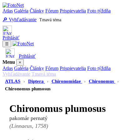
Atlas
Galéria
Články
Fórum
Prispievatelia
Foto týždňa
🔎 Vyhľadávanie
Tmavá téma
Prihlásiť
☰
Prihlásiť
Menu
×
Atlas
Galéria
Články
Fórum
Prispievatelia
Foto týždňa
Vyhľadávanie
Tmavá téma
ATLAS
›
Diptera
›
Chironomidae
›
Chironomus
›
Chironomus plumosus
Chironomus plumosus
pakomár pernatý
(Linnaeus, 1758)