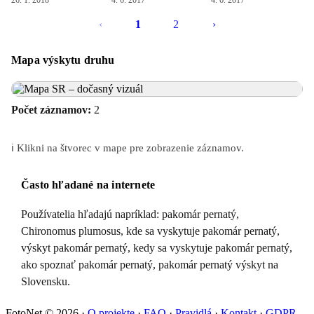
26. 1. 2018
4. 6. 2017
4. 6. 2017
‹
1
2
›
Mapa výskytu druhu
Počet záznamov:
2
ℹ️ Klikni na štvorec v mape pre zobrazenie záznamov.
Často hľadané na internete
Používatelia hľadajú napríklad: pakomár pernatý,
Chironomus plumosus, kde sa vyskytuje pakomár pernatý,
výskyt pakomár pernatý, kedy sa vyskytuje pakomár pernatý,
ako spoznať pakomár pernatý, pakomár pernatý výskyt na
Slovensku.
FotoNet © 2026
·
O projekte
·
FAQ
·
Pravidlá
·
Kontakt
·
GDPR