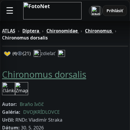
☰
Prihlásiť
ATLAS
›
Diptera
›
Chironomidae
›
Chironomus
›
Chironomus dorsalis
zdieľať
(21)
(4)
Chironomus dorsalis
Autor:
Braňo Ivčič
Galéria:
DVOJKRÍDLOVCE
Určil:
RNDr. Vladimír Straka
Dátum:
30. 5. 2026