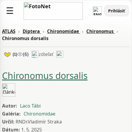
☰
Prihlásiť
ATLAS
›
Diptera
›
Chironomidae
›
Chironomus
›
Chironomus dorsalis
zdieľať
(6)
(1)
Chironomus dorsalis
Autor:
Laco Tábi
Galéria:
Chironomidae
Určil:
RNDr.Vladimír Straka
Dátum:
1. 5. 2025