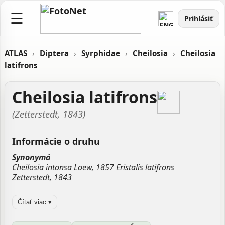
☰
Prihlásiť
ATLAS
›
Diptera
›
Syrphidae
›
Cheilosia
›
Cheilosia
latifrons
Cheilosia latifrons
(Zetterstedt, 1843)
Informácie o druhu
Synonymá
Cheilosia intonsa Loew, 1857 Eristalis latifrons
Zetterstedt, 1843
Zdroj:
GBIF
Čítať viac ▾
Aktualizované: Laco Tábi, 26.03.2026 18:06