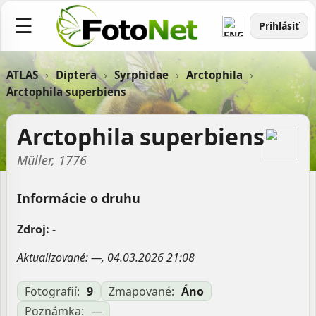
☰
Prihlásiť
ATLAS
›
Diptera
›
Syrphidae
›
Arctophila
›
Arctophila superbiens
Arctophila superbiens
Müller, 1776
Informácie o druhu
Zdroj:
-
Aktualizované: —, 04.03.2026 21:08
Fotografií:
9
Zmapované:
Áno
Poznámka:
—