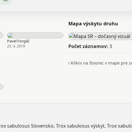
:
—
Mapa výskytu druhu
Pavel Forgáč
Počet záznamov:
3
25. 3. 2019
ℹ️ Klikni na štvorec v mape pre
rox sabulosus Slovensko, Trox sabulosus výskyt, Trox sabulo