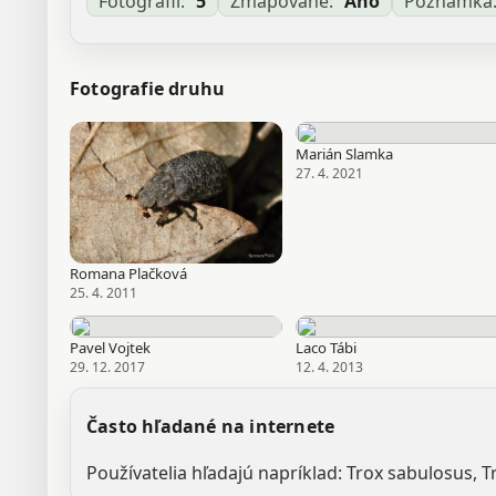
Fotografií:
5
Zmapované:
Áno
Poznámka
Fotografie druhu
Marián Slamka
27. 4. 2021
Romana Plačková
25. 4. 2011
Pavel Vojtek
Laco Tábi
29. 12. 2017
12. 4. 2013
Často hľadané na internete
Používatelia hľadajú napríklad: Trox sabulosus, T