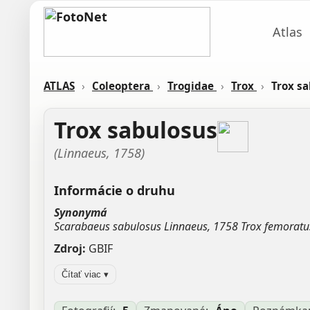
Atlas
ATLAS
›
Coleoptera
›
Trogidae
›
Trox
›
Trox s
Trox sabulosus
(Linnaeus, 1758)
Informácie o druhu
Synonymá
Scarabaeus sabulosus Linnaeus, 1758 Trox femoratu
Zdroj:
GBIF
Aktualizované: Laco Tábi, 21.04.2026 11:24
Čítať viac ▾