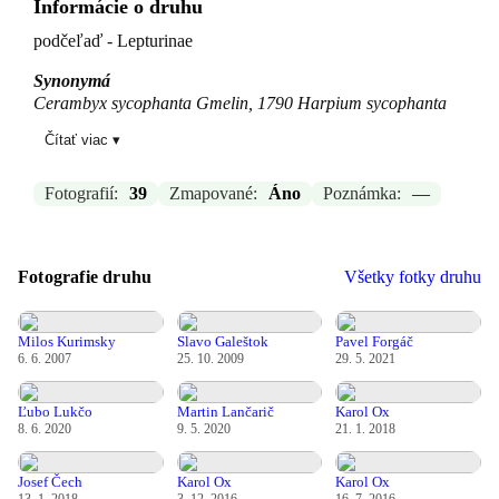
Informácie o druhu
podčeľaď - Lepturinae
Synonymá
Cerambyx sycophanta Gmelin, 1790 Harpium sycophanta
Reitter, 1912 Megarhagium sycophanta Chinery, 2012
Čítať viac ▾
Rhagium grandiceps C.G.Thomson, 1866 Rhagium mordax
cephalotes Mulsant, 1839 Rhagium sycophanta latefasciatum
Müller, 1890 Stenocorus cephalotes Voet, 1806 Stenocorus
Fotografií:
39
Zmapované:
Áno
Poznámka:
—
inquisitor Olivier, 1795 Stenocorus scrutator Olivier, 1795
Zdroj:
GBIF
Fotografie druhu
Všetky fotky druhu
Aktualizované: Laco Tábi, 29.03.2026 15:35
Milos Kurimsky
Slavo Galeštok
Pavel Forgáč
6. 6. 2007
25. 10. 2009
29. 5. 2021
Ľubo Lukčo
Martin Lančarič
Karol Ox
8. 6. 2020
9. 5. 2020
21. 1. 2018
Josef Čech
Karol Ox
Karol Ox