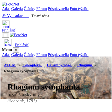
Atlas
Galéria
Články
Fórum
Prispievatelia
Foto týždňa
🔎 Vyhľadávanie
Tmavá téma
Prihlásiť
☰
Prihlásiť
Menu
×
Atlas
Galéria
Články
Fórum
Prispievatelia
Foto týždňa
Vyhľadávanie
Tmavá téma
ATLAS
›
Coleoptera
›
Cerambycidae
›
Rhagium
›
Rhagium sycophanta
Rhagium sycophanta
fuzáč žltoškvrnný
(Schrank, 1781)