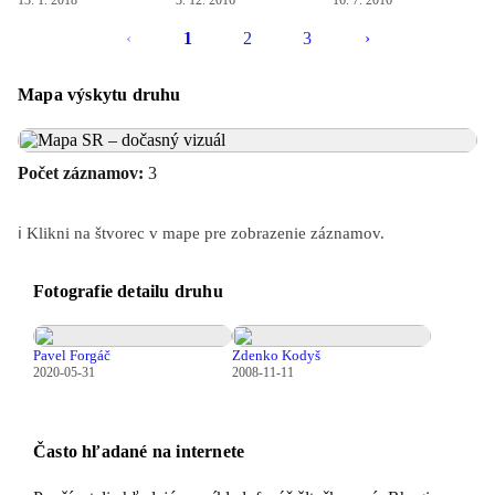
13. 1. 2018
3. 12. 2016
16. 7. 2016
‹
1
2
3
›
Mapa výskytu druhu
Počet záznamov:
3
ℹ️ Klikni na štvorec v mape pre zobrazenie záznamov.
Fotografie detailu druhu
Pavel Forgáč
Zdenko Kodyš
2020-05-31
2008-11-11
Často hľadané na internete