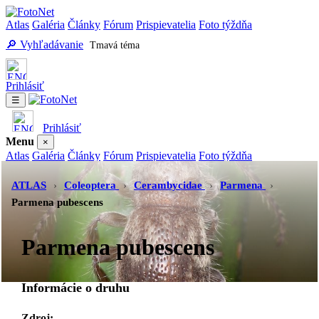
Atlas
Galéria
Články
Fórum
Prispievatelia
Foto týždňa
🔎 Vyhľadávanie
Tmavá téma
Prihlásiť
☰
Prihlásiť
Menu
×
Atlas
Galéria
Články
Fórum
Prispievatelia
Foto týždňa
Vyhľadávanie
Tmavá téma
ATLAS
›
Coleoptera
›
Cerambycidae
›
Parmena
›
Parmena pubescens
Parmena pubescens
Informácie o druhu
Zdroj:
-