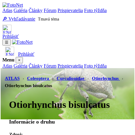
Atlas
Galéria
Články
Fórum
Prispievatelia
Foto týždňa
🔎 Vyhľadávanie
Tmavá téma
Prihlásiť
☰
Prihlásiť
Menu
×
Atlas
Galéria
Články
Fórum
Prispievatelia
Foto týždňa
Vyhľadávanie
Tmavá téma
ATLAS
›
Coleoptera
›
Curculionidae
›
Otiorhynchus
›
Otiorhynchus bisulcatus
Otiorhynchus bisulcatus
Informácie o druhu
Zdroj:
-