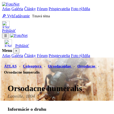
Atlas
Galéria
Články
Fórum
Prispievatelia
Foto týždňa
🔎 Vyhľadávanie
Tmavá téma
Prihlásiť
☰
Prihlásiť
Menu
×
Atlas
Galéria
Články
Fórum
Prispievatelia
Foto týždňa
Vyhľadávanie
Tmavá téma
ATLAS
›
Coleoptera
›
Orsodacnidae
›
Orsodacne
›
Orsodacne humeralis
Orsodacne humeralis
Latreille, 1804
Informácie o druhu