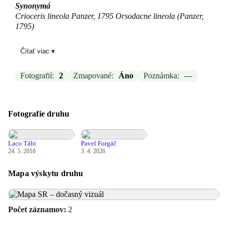
Synonymá
Crioceris lineola Panzer, 1795 Orsodacne lineola (Panzer,
1795)
Zdroj:
GBIF
Čítať viac ▾
Aktualizované: Laco Tábi, 29.03.2026 14:17
Fotografií:
2
Zmapované:
Áno
Poznámka:
—
Fotografie druhu
Laco Tábi
Pavel Forgáč
24. 5. 2016
3. 4. 2026
Mapa výskytu druhu
Počet záznamov:
2