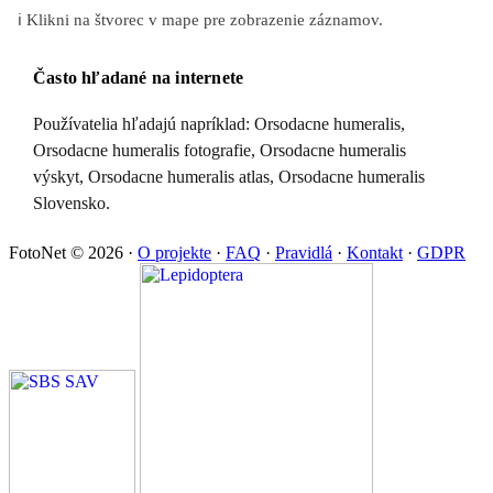
ℹ️ Klikni na štvorec v mape pre zobrazenie záznamov.
Často hľadané na internete
Používatelia hľadajú napríklad: Orsodacne humeralis,
Orsodacne humeralis fotografie, Orsodacne humeralis
výskyt, Orsodacne humeralis atlas, Orsodacne humeralis
Slovensko.
FotoNet © 2026
·
O projekte
·
FAQ
·
Pravidlá
·
Kontakt
·
GDPR