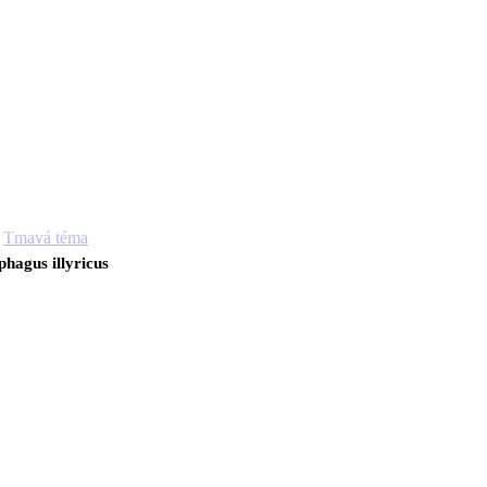
Tmavá téma
hagus illyricus