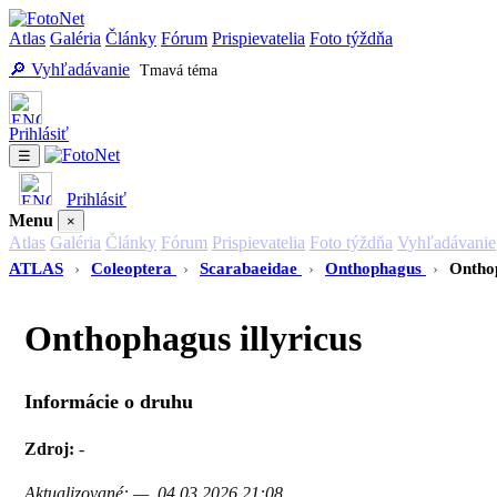
Atlas
Galéria
Články
Fórum
Prispievatelia
Foto týždňa
🔎 Vyhľadávanie
Tmavá téma
Prihlásiť
☰
Prihlásiť
Menu
×
Atlas
Galéria
Články
Fórum
Prispievatelia
Foto týždňa
Vyhľadávanie
ATLAS
›
Coleoptera
›
Scarabaeidae
›
Onthophagus
›
Onthop
Onthophagus illyricus
Informácie o druhu
Zdroj:
-
Aktualizované: —, 04.03.2026 21:08