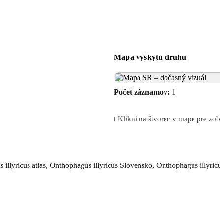
Mapa výskytu druhu
Počet záznamov:
1
ℹ️ Klikni na štvorec v mape pre z
 illyricus atlas, Onthophagus illyricus Slovensko, Onthophagus illyricu