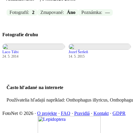
Fotografií:
2
Zmapované:
Áno
Poznámka:
—
Fotografie druhu
Laco Tábi
Jozef Šeršeň
24. 5. 2014
14. 5. 2015
Často hľadané na internete
Používatelia hľadajú napríklad: Onthophagus illyricus, Onthophagus
FotoNet © 2026
·
O projekte
·
FAQ
·
Pravidlá
·
Kontakt
·
GDPR