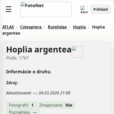
☰
Prihlásiť
ATLAS
›
Coleoptera
›
Rutelidae
›
Hoplia
›
Hoplia
argentea
Hoplia argentea
Poda, 1761
Informácie o druhu
Zdroj:
-
Aktualizované: —, 04.03.2026 21:08
Fotografií:
1
Zmapované:
Nie
Poznámka:
—