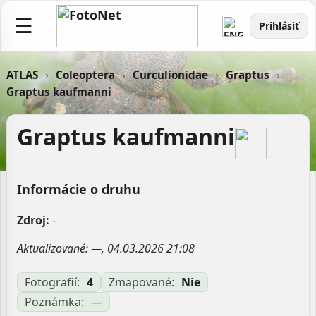
☰
Prihlásiť
ATLAS
›
Coleoptera
›
Curculionidae
›
Graptus
›
Graptus kaufmanni
Graptus kaufmanni
Informácie o druhu
Zdroj:
-
Aktualizované: —, 04.03.2026 21:08
Fotografií:
4
Zmapované:
Nie
Poznámka:
—