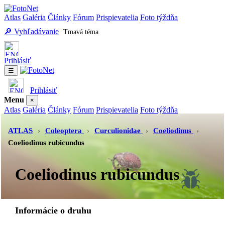
Atlas
Galéria
Články
Fórum
Prispievatelia
Foto týždňa
🔎 Vyhľadávanie
Tmavá téma
Prihlásiť
☰
Prihlásiť
Menu
×
Atlas
Galéria
Články
Fórum
Prispievatelia
Foto týždňa
Vyhľadávanie
Tmavá téma
ATLAS
›
Coleoptera
›
Curculionidae
›
Coeliodinus
›
Coeliodinus rubicundus
Coeliodinus rubicundus
Informácie o druhu