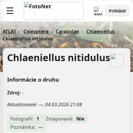
☰
Prihlásiť
ATLAS
›
Coleoptera
›
Carabidae
›
Chlaeniellus
›
Chlaeniellus nitidulus
Chlaeniellus nitidulus
Informácie o druhu
Zdroj:
-
Aktualizované: —, 04.03.2026 21:08
Fotografií:
1
Zmapované:
Nie
Poznámka:
—