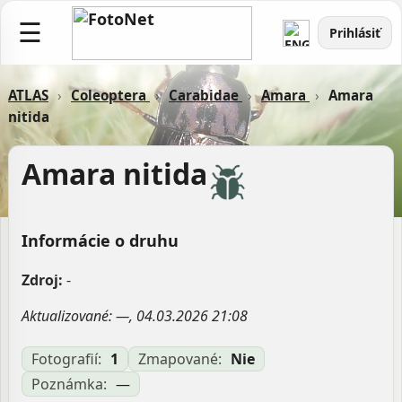
☰
Prihlásiť
ATLAS
›
Coleoptera
›
Carabidae
›
Amara
›
Amara
nitida
Amara nitida
Informácie o druhu
Zdroj:
-
Aktualizované: —, 04.03.2026 21:08
Fotografií:
1
Zmapované:
Nie
Poznámka:
—