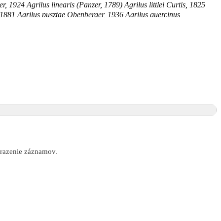
 1924 Agrilus linearis (Panzer, 1789) Agrilus littlei Curtis, 1825
 1881 Agrilus pusztae Obenberger, 1936 Agrilus quercinus
vernadskii Obenberger, 1927 Agrilus viridipennis Gory & Laporte,
prestis filiformis Herbst, 1801 Buprestis linearis Fabricius, 1792
obrazenie záznamov.