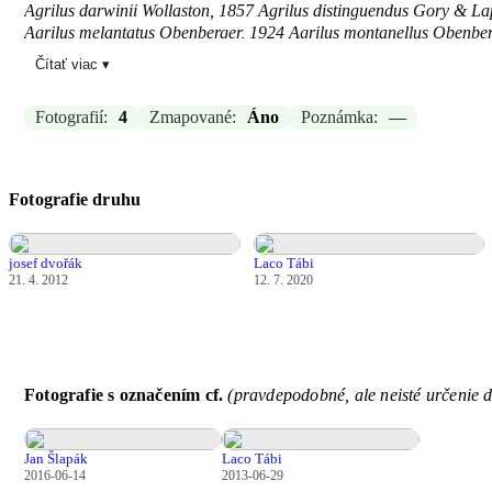
Agrilus darwinii Wollaston, 1857 Agrilus distinguendus Gory & Lapo
Agrilus melantatus Obenberger, 1924 Agrilus montanellus Obenberg
Redtenbacher, 1849 Agrilus rosaceus (Scopoli, 1763) Agrilus rudis 
Čítať viac ▾
1837 Buprestis bicolor Schrank, 1762 Buprestis capreae Chevrolat, 
Buprestis nocivus Ratzeburg, 1837 Buprestis viridis Linnaeus, 175
Fotografií:
4
Zmapované:
Áno
Poznámka:
—
Zdroj:
GBIF
Aktualizované: Laco Tábi, 29.03.2026 12:05
Fotografie druhu
josef dvořák
Laco Tábi
21. 4. 2012
12. 7. 2020
Fotografie s označením cf.
(pravdepodobné, ale neisté určenie 
Jan Šlapák
Laco Tábi
2016-06-14
2013-06-29