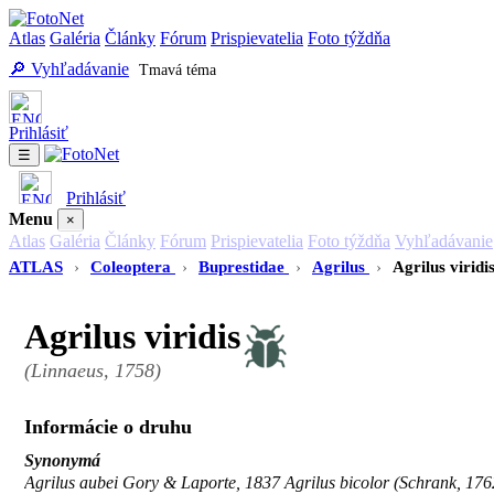
Atlas
Galéria
Články
Fórum
Prispievatelia
Foto týždňa
🔎 Vyhľadávanie
Tmavá téma
Prihlásiť
☰
Prihlásiť
Menu
×
Atlas
Galéria
Články
Fórum
Prispievatelia
Foto týždňa
Vyhľadávanie
ATLAS
›
Coleoptera
›
Buprestidae
›
Agrilus
›
Agrilus viridi
Agrilus viridis
(Linnaeus, 1758)
Informácie o druhu
Synonymá
Agrilus aubei Gory & Laporte, 1837 Agrilus bicolor (Schrank, 176