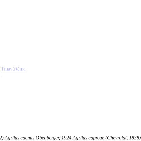
Tmavá téma
s
2) Agrilus caenus Obenberger, 1924 Agrilus capreae (Chevrolat, 1838) 