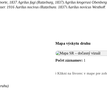
rte, 1837 Agrilus fagi (Ratzeburg, 1837) Agrilus krogerusi Obenberger,
er, 1916 Agrilus nocivus (Ratzeburg, 1837) Agrilus novicus Westhoff,
Abeille de Perrin, 1897 Agrilus serraticornis (Scopoli, 1793) Agrilus 
1838 Buprestis cyaneus Olivier, 1790 Buprestis fagi Ratzeburg, 1837 Bu
8 Mordella rosaceus Scopoli, 1763 Mordella serraticornis Scopoli, 1793
Mapa výskytu druhu
Počet záznamov:
1
ℹ️ Klikni na štvorec v mape pre z
druhu)