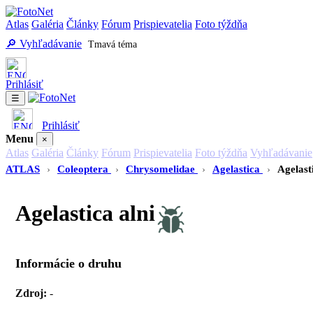
Atlas
Galéria
Články
Fórum
Prispievatelia
Foto týždňa
🔎 Vyhľadávanie
Tmavá téma
Prihlásiť
☰
Prihlásiť
Menu
×
Atlas
Galéria
Články
Fórum
Prispievatelia
Foto týždňa
Vyhľadávanie
ATLAS
›
Coleoptera
›
Chrysomelidae
›
Agelastica
›
Agelast
Agelastica alni
Informácie o druhu
Zdroj:
-