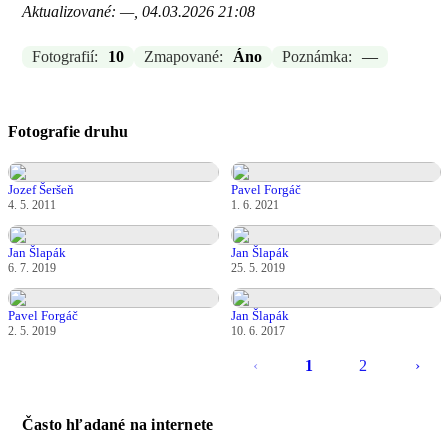
Aktualizované: —, 04.03.2026 21:08
Fotografií:
10
Zmapované:
Áno
Poznámka:
—
Fotografie druhu
Jozef Šeršeň
Pavel Forgáč
4. 5. 2011
1. 6. 2021
Jan Šlapák
Jan Šlapák
6. 7. 2019
25. 5. 2019
Pavel Forgáč
Jan Šlapák
2. 5. 2019
10. 6. 2017
‹
1
2
›
Často hľadané na internete