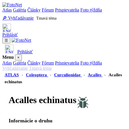
Atlas
Galéria
Články
Fórum
Prispievatelia
Foto týždňa
🔎 Vyhľadávanie
Tmavá téma
Prihlásiť
☰
Prihlásiť
Menu
×
Atlas
Galéria
Články
Fórum
Prispievatelia
Foto týždňa
Vyhľadávanie
Tmavá téma
ATLAS
›
Coleoptera
›
Curculionidae
›
Acalles
›
Acalles
echinatus
Acalles echinatus
Informácie o druhu