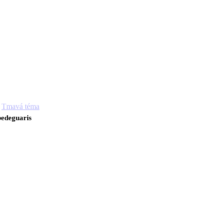
Tmavá téma
edeguaris