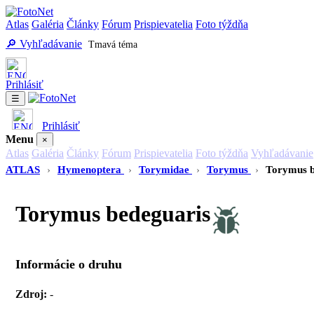
Atlas
Galéria
Články
Fórum
Prispievatelia
Foto týždňa
🔎 Vyhľadávanie
Tmavá téma
Prihlásiť
☰
Prihlásiť
Menu
×
Atlas
Galéria
Články
Fórum
Prispievatelia
Foto týždňa
Vyhľadávanie
ATLAS
›
Hymenoptera
›
Torymidae
›
Torymus
›
Torymus b
Torymus bedeguaris
Informácie o druhu
Zdroj:
-