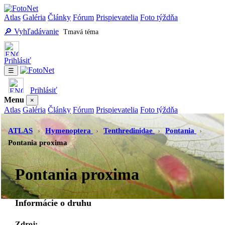
Atlas
Galéria
Články
Fórum
Prispievatelia
Foto týždňa
🔎 Vyhľadávanie
Tmavá téma
Prihlásiť
☰
Prihlásiť
Menu
×
Atlas
Galéria
Články
Fórum
Prispievatelia
Foto týždňa
Vyhľadávanie
Tmavá téma
ATLAS
›
Hymenoptera
›
Tenthredinidae
›
Pontania
›
Pontania proxima
Pontania proxima
Informácie o druhu
Zdroj:
-