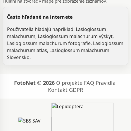
ℹ️ Klikni na štvorec v mape pre zobrazenie záznamov.
Často hľadané na internete
Používatelia hľadajú napríklad: Lasioglossum
malachurum, Lasioglossum malachurum výskyt,
Lasioglossum malachurum fotografie, Lasioglossum
malachurum atlas, Lasioglossum malachurum
Slovensko.
FotoNet © 2026
·
O projekte
·
FAQ
·
Pravidlá
·
Kontakt
·
GDPR