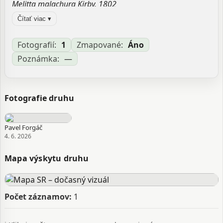
Melitta malachura Kirby, 1802
Zdroj:
GBIF
Čítať viac ▾
Aktualizované: Laco Tábi, 04.06.2026 18:09
Fotografií:
1
Zmapované:
Áno
Poznámka:
—
Fotografie druhu
Pavel Forgáč
4. 6. 2026
Mapa výskytu druhu
Počet záznamov:
1