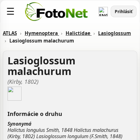
☰
Prihlásiť
ATLAS
›
Hymenoptera
›
Halictidae
›
Lasioglossum
›
Lasioglossum malachurum
Lasioglossum
malachurum
(Kirby, 1802)
Informácie o druhu
Synonymá
Halictus longulus Smith, 1848 Halictus malachurus
(Kirby, 1802) Lasioglossum longulum (F.Smith, 1848)