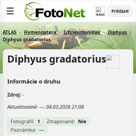
☰
Prihlásiť
ATLAS
›
Hymenoptera
›
Ichneumonidae
›
Diphyus
›
Diphyus gradatorius
Diphyus gradatorius
Informácie o druhu
Zdroj:
-
Aktualizované: —, 04.03.2026 21:08
Fotografií:
1
Zmapované:
Nie
Poznámka:
—