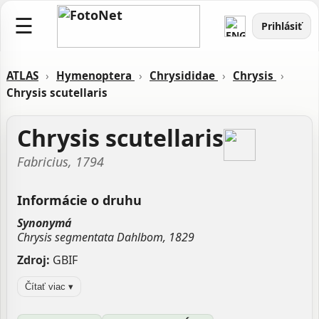
☰
Prihlásiť
ATLAS
›
Hymenoptera
›
Chrysididae
›
Chrysis
›
Chrysis scutellaris
Chrysis scutellaris
Fabricius, 1794
Informácie o druhu
Synonymá
Chrysis segmentata Dahlbom, 1829
Zdroj:
GBIF
Aktualizované: Laco Tábi, 18.03.2026 08:46
Čítať viac ▾