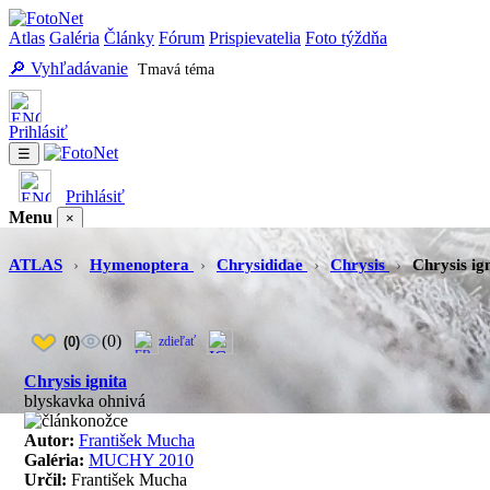
Atlas
Galéria
Články
Fórum
Prispievatelia
Foto týždňa
🔎 Vyhľadávanie
Tmavá téma
Prihlásiť
☰
Prihlásiť
Menu
×
Atlas
Galéria
Články
Fórum
Prispievatelia
Foto týždňa
Vyhľadávanie
ATLAS
›
Hymenoptera
›
Chrysididae
›
Chrysis
›
Chrysis ig
(0)
(0)
zdieľať
Chrysis ignita
blyskavka ohnivá
Autor:
František Mucha
Galéria:
MUCHY 2010
Určil:
František Mucha