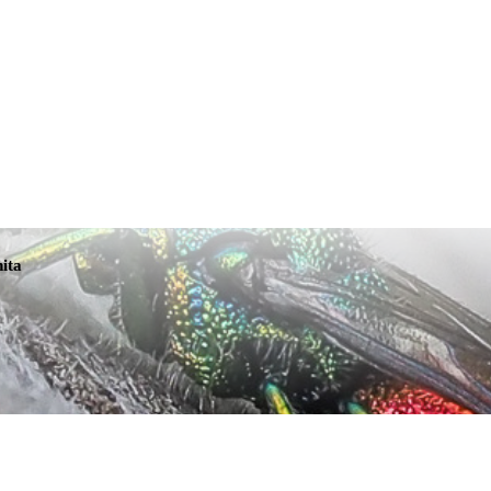
Tmavá téma
nita